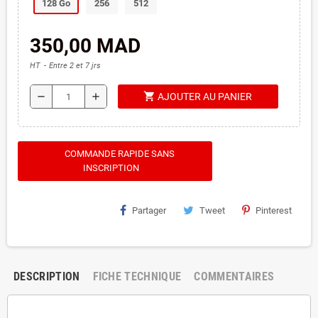
128 Go
256
512
350,00 MAD
HT
Entre 2 et 7 jrs
shopping_cart
remove
add
AJOUTER AU PANIER
COMMANDE RAPIDE SANS
INSCRIPTION
Partager
Tweet
Pinterest
DESCRIPTION
FICHE TECHNIQUE
COMMENTAIRES