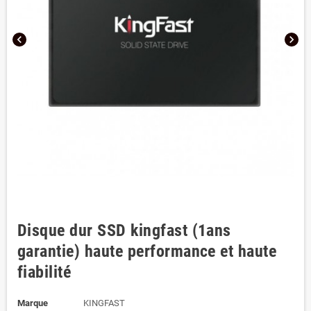
chevron_left
chevron_right
Disque dur SSD kingfast (1ans
garantie) haute performance et haute
fiabilité
Marque
KINGFAST