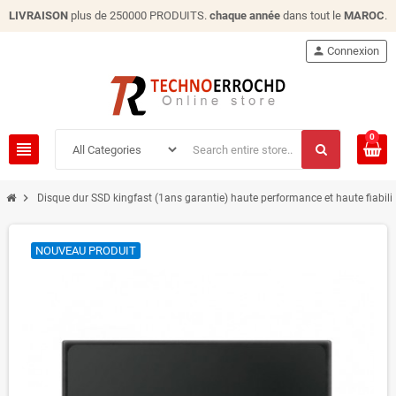
LIVRAISON
plus de 250000 PRODUITS.
chaque année
dans tout le
MAROC
.
person
Connexion
0
view_headline
chevron_right
Disque dur SSD kingfast (1ans garantie) haute performance et haute fiabili
NOUVEAU PRODUIT