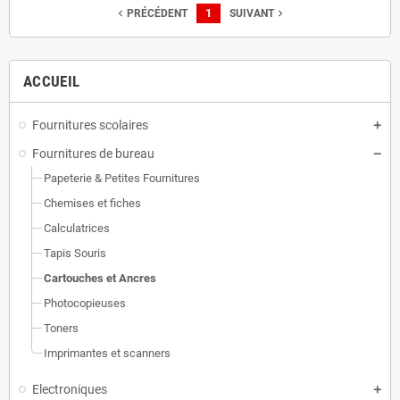
1
navigate_before
navigate_next
PRÉCÉDENT
SUIVANT
ACCUEIL
Fournitures scolaires
Fournitures de bureau
Papeterie & Petites Fournitures
Chemises et fiches
Calculatrices
Tapis Souris
Cartouches et Ancres
Photocopieuses
Toners
Imprimantes et scanners
Electroniques