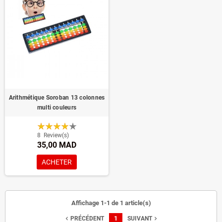
Arithmétique Soroban 13 colonnes
multi couleurs
8
Review(s)
35,00 MAD
ACHETER
Affichage 1-1 de 1 article(s)
1
navigate_before
navigate_next
PRÉCÉDENT
SUIVANT