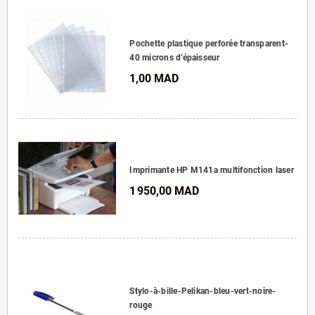
Pochette plastique perforée transparent-
40 microns d’épaisseur
1,00 MAD
Imprimante HP M141a multifonction laser
1 950,00 MAD
Stylo-à-bille-Pelikan-bleu-vert-noire-
rouge