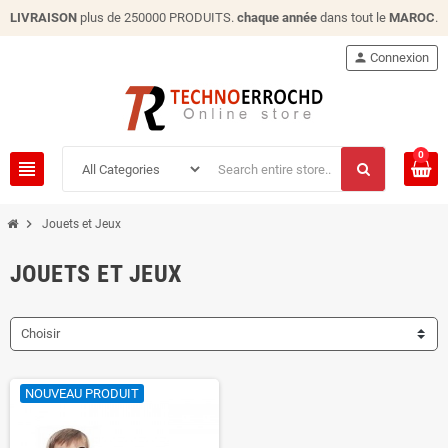
LIVRAISON
plus de 250000 PRODUITS.
chaque année
dans tout le
MAROC
.
person
Connexion
0
view_headline
chevron_right
Jouets et Jeux
JOUETS ET JEUX
Choisir
NOUVEAU PRODUIT