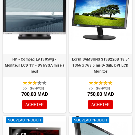
HP - Compaq LA1905wg -
Ecran SAMSUNG S19B220B 18.5"
Moniteur LCD 19' - DVI/VGA mise a
1366 x 768 5 ms D-Sub, DVI LCD
neuf
Monitor
55
Review(s)
76
Review(s)
700,00 MAD
750,00 MAD
ACHETER
ACHETER
NOUVEAU PRODUIT
NOUVEAU PRODUIT