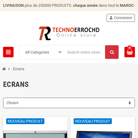
LIVRAISON
plus de 250000 PRODUITS.
chaque année
dans tout le
MAROC
.
person
Connexion
0
view_headline
chevron_right
Ecrans
ECRANS
Choisir
NOUVEAU PRODUIT
NOUVEAU PRODUIT