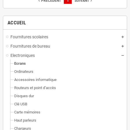
1
navigate_before
navigate_next
PRÉCÉDENT
SUIVANT
ACCUEIL
Fournitures scolaires
Fournitures de bureau
Electroniques
Ecrans
Ordinateurs
Accessoires informatique
Routeurs et point d’accès
Disques dur
Clé USB
Carte mémoires
Haut parleurs
Chargeurs