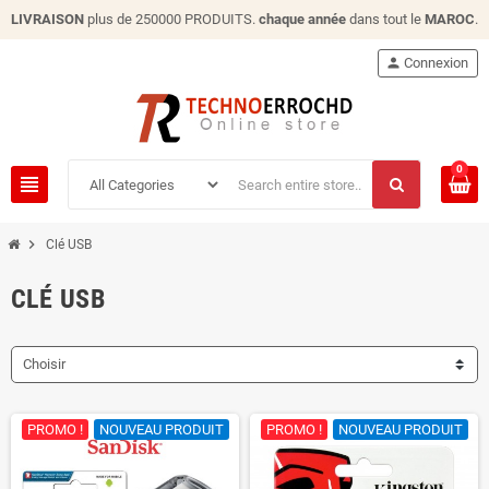
LIVRAISON
plus de 250000 PRODUITS.
chaque année
dans tout le
MAROC
.
person
Connexion
0
view_headline
chevron_right
Clé USB
CLÉ USB
Choisir
PROMO !
NOUVEAU PRODUIT
PROMO !
NOUVEAU PRODUIT